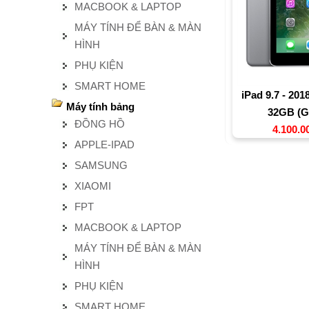
MACBOOK & LAPTOP
MÁY TÍNH ĐỂ BÀN & MÀN
HÌNH
PHỤ KIỆN
SMART HOME
iPad 9.7 - 2018
Máy tính bảng
32GB (G
ĐỒNG HỒ
4.100.0
APPLE-IPAD
SAMSUNG
XIAOMI
FPT
MACBOOK & LAPTOP
MÁY TÍNH ĐỂ BÀN & MÀN
HÌNH
PHỤ KIỆN
SMART HOME