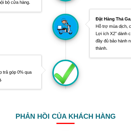
nội bộ cửa hàng.
Đặt Hàng Thả Ga
Hỗ trợ mùa dịch, c
Lợi ích X2" dành 
đầy đủ bảo hành nh
thành.
p trả góp 0% qua
g.
PHẢN HỒI CỦA KHÁCH HÀNG