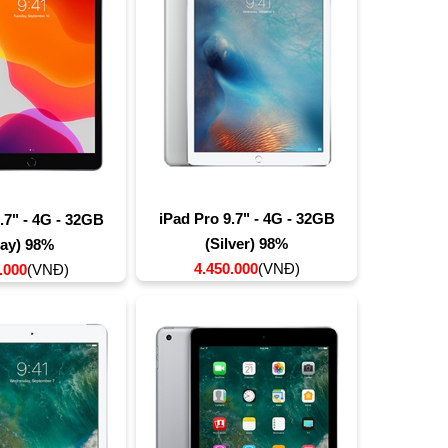
iPad Pro 9.7" - 4G - 32GB
.7" - 4G - 32GB
(Silver) 98%
ray) 98%
4.450.000
(VNĐ)
.000
(VNĐ)