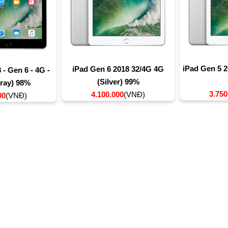
iPad Gen 5 2
iPad Gen 6 2018 32/4G 4G
 - Gen 6 - 4G -
(Silver) 99%
ray) 98%
3.750
4.100.000
(VNĐ)
00
(VNĐ)