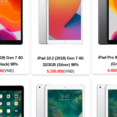
iPad Pro 9
019) Gen 7 4G
iPad 10.2 (2019) Gen 7 4G
(G
lack) 98%
32/3GB (Silver) 98%
4.450
00
(VNĐ)
5.100.000
(VNĐ)