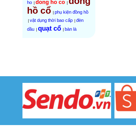
đồng
dong ho co
ho
|
|
hồ cổ
phụ kiện đồng hồ
|
vật dụng thời bao cấp
đèn
|
|
quạt cổ
dầu
bàn là
|
|