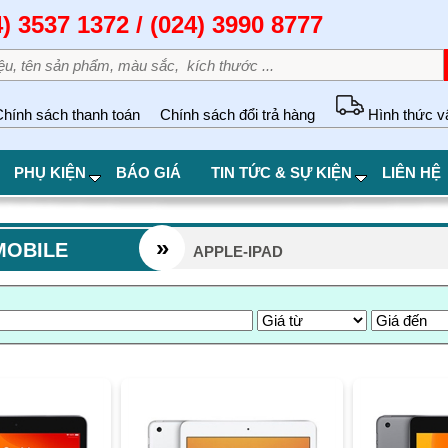
4) 3537 1372 / (024) 3990 8777
hính sách thanh toán
Chính sách đổi trả hàng
Hình thức v
PHỤ KIỆN
BÁO GIÁ
TIN TỨC & SỰ KIỆN
LIÊN HỆ
»
MOBILE
APPLE-IPAD