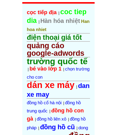
coc tiep
cọc tiếp địa
|
dia
Hàn hóa nhiệt
Han
|
hoa nhiet
điện thoại giá tốt
quảng cáo
google-adwords
trường quốc tế
bé vào lớp 1
chọn trường
|
|
cho con
dán xe máy
dan
|
xe may
đồng hồ cổ hà nội
đồng hồ
|
đồng hồ con
trung quốc
|
gà
đồng hồ liên xô
đồng hồ
|
|
đồng hồ cũ
pháp
dong
|
|