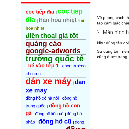
coc tiep
cọc tiếp địa
|
Về phong cách th
dia
Hàn hóa nhiệt
Han
|
tạo cảm giác chắ
hoa nhiet
2. Màn hình h
điện thoại giá tốt
quảng cáo
Như đúng tên gọi
google-adwords
Sử dụng tấm nền 
trường quốc tế
cũng được trang 
bé vào lớp 1
chọn trường
|
|
cho con
dán xe máy
dan
|
xe may
đồng hồ cổ hà nội
đồng hồ
|
đồng hồ con
trung quốc
|
gà
đồng hồ liên xô
đồng hồ
|
|
đồng hồ cũ
pháp
dong
|
|