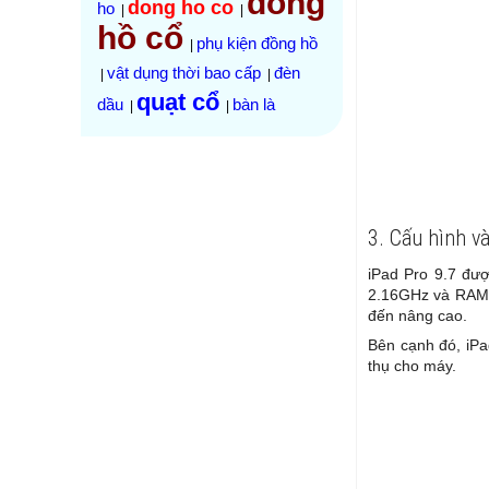
đồng
dong ho co
ho
|
|
hồ cổ
phụ kiện đồng hồ
|
vật dụng thời bao cấp
đèn
|
|
quạt cổ
dầu
bàn là
|
|
3. Cấu hình v
iPad Pro 9.7 đượ
2.16GHz và RAM 
đến nâng cao.
Bên cạnh đó, iPa
thụ cho máy.