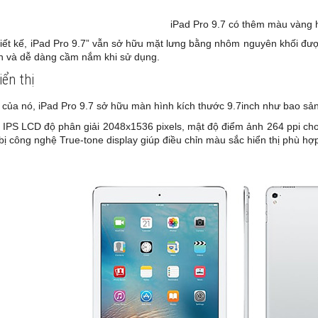
iPad Pro 9.7 có thêm màu vàng
iết kế, iPad Pro 9.7” vẫn sở hữu mặt lưng bằng nhôm nguyên khối đượ
n và dễ dàng cầm nắm khi sử dụng.
iển thị
 của nó, iPad Pro 9.7 sở hữu màn hình kích thước 9.7inch như bao s
IPS LCD độ phân giải 2048x1536 pixels, mật độ điểm ảnh 264 ppi cho ch
bị công nghệ True-tone display giúp điều chỉn màu sắc hiển thị phù hợ