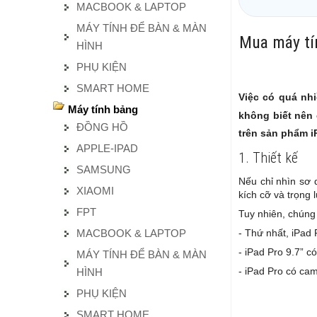
MACBOOK & LAPTOP
MÁY TÍNH ĐỂ BÀN & MÀN
Mua máy tín
HÌNH
PHỤ KIỆN
SMART HOME
Việc có quá nh
Máy tính bảng
không biết nên
ĐỒNG HỒ
trên sản phẩm iP
APPLE-IPAD
1. Thiết kế
SAMSUNG
Nếu chỉ nhìn sơ q
XIAOMI
kích cỡ và trọng 
FPT
Tuy nhiên, chúng 
MACBOOK & LAPTOP
- Thứ nhất, iPad
- iPad Pro 9.7” c
MÁY TÍNH ĐỂ BÀN & MÀN
- iPad Pro có cam
HÌNH
PHỤ KIỆN
SMART HOME