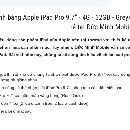
h bảng Apple iPad Pro 9.7" - 4G - 32GB - Grey
rẻ tại Đức Minh Mobi
iều dòng sản phẩm iPad của Apple trên thị trường với thiết kế
Đức Minh
 chọn mua sản phẩm nào. Tuy nhiên,
Mobile vẫn sẽ c
ad. Bài viết hôm nay, chúng ta sẽ cùng tìm hiểu về chiếc ipad pro
ua thì rất khó để chúng ta phân biệt được iPad Pro 9.7” với các dòng i
lượng rất giống nhau.
ta cũng có thể nhận biết iPad Pro 9.7” thông qua các dấu hiệu sau:
 Pro 9.7” có thêm màu vàng hồng (Rose Gold)
ó đến 4 loa (2 loa ở cạnh trên, 2 loa ở cạnh dưới)
era lồi ở mặt sau