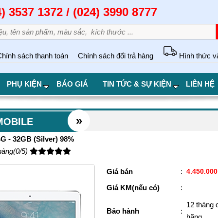
4) 3537 1372 / (024) 3990 8777
hính sách thanh toán
Chính sách đổi trả hàng
Hình thức v
PHỤ KIỆN
BÁO GIÁ
TIN TỨC & SỰ KIỆN
LIÊN HỆ
»
MOBILE
4G - 32GB (Silver) 98%
hàng(0/5)
Giá bán
:
4.450.000
Giá KM(nếu có)
:
12 tháng 
Bảo hành
:
hãng