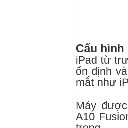
Cấu hình 
iPad từ tr
ổn định và
mắt như iP
Máy được 
A10 Fusio
trong.