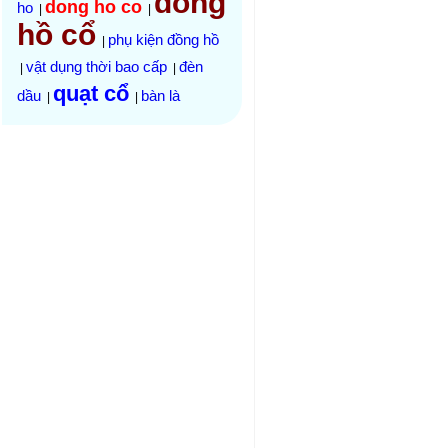
đồng
dong ho co
ho
|
|
hồ cổ
phụ kiện đồng hồ
|
vật dụng thời bao cấp
đèn
|
|
quạt cổ
dầu
bàn là
|
|