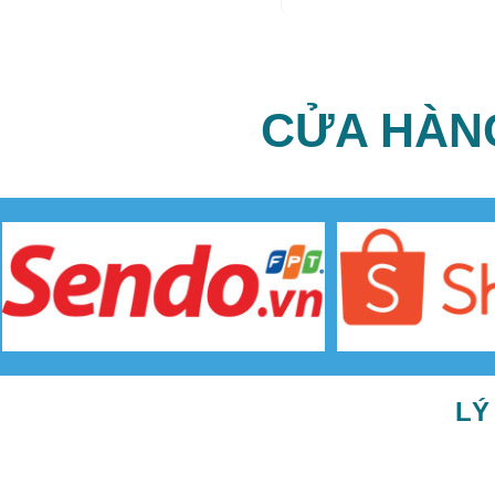
CỬA HÀN
LÝ