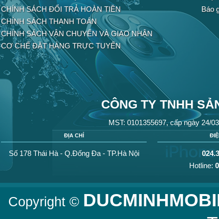
CHÍNH SÁCH ĐỔI TRẢ HOÀN TIỀN
Báo g
CHÍNH SÁCH THANH TOÁN
CHÍNH SÁCH VẬN CHUYỂN VÀ GIAO NHẬN
CƠ CHẾ ĐẶT HÀNG TRỰC TUYẾN
CÔNG TY TNHH SẢN
MST: 0101355697, cấp ngày 24/03
ĐỊA CHỈ
ĐI
Số 178 Thái Hà - Q.Đống Đa - TP.Hà Nội
024.
Hotline:
0
DUCMINHMOBI
Copyright ©