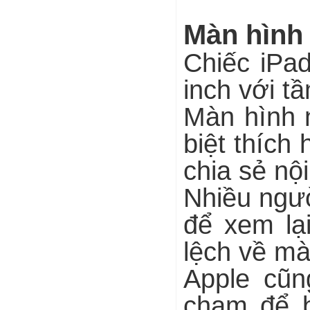
Màn hình 
Chiếc iPa
inch với t
Màn hình 
biệt thíc
chia sẻ nộ
Nhiều ngườ
để xem lại
lệch về m
Apple cũn
chạm để 