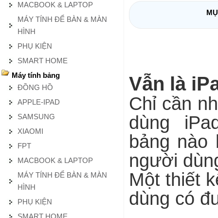
MACBOOK & LAPTOP
MỤ
MÁY TÍNH ĐỂ BÀN & MÀN
HÌNH
PHỤ KIỆN
SMART HOME
Máy tính bảng
Vẫn là iP
ĐỒNG HỒ
Chỉ cần nh
APPLE-IPAD
SAMSUNG
dùng iPa
XIAOMI
bảng nào 
FPT
người dùn
MACBOOK & LAPTOP
Một thiết 
MÁY TÍNH ĐỂ BÀN & MÀN
HÌNH
dùng có đư
PHỤ KIỆN
SMART HOME