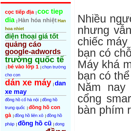
coc tiep
cọc tiếp địa
|
Nhiều ngườ
dia
Hàn hóa nhiệt
Han
|
nhưng vẫn
hoa nhiet
điện thoại giá tốt
chiếc máy 
quảng cáo
bạn có chỗ
google-adwords
trường quốc tế
Máy khá m
bé vào lớp 1
chọn trường
|
|
bạn có thể
cho con
dán xe máy
dan
Năm nay 
|
xe may
cổng smar
đồng hồ cổ hà nội
đồng hồ
|
bàn phím 
đồng hồ con
trung quốc
|
gà
đồng hồ liên xô
đồng hồ
|
|
đồng hồ cũ
pháp
dong
|
|