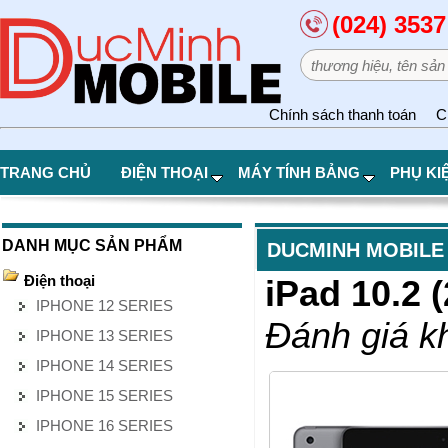
(024) 3537
Chính sách thanh toán
C
TRANG CHỦ
ĐIỆN THOẠI
MÁY TÍNH BẢNG
PHỤ KI
DANH MỤC SẢN PHẨM
DUCMINH MOBILE
Điện thoại
iPad 10.2 
IPHONE 12 SERIES
Đánh giá k
IPHONE 13 SERIES
IPHONE 14 SERIES
IPHONE 15 SERIES
IPHONE 16 SERIES