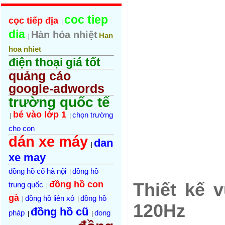
coc tiep
cọc tiếp địa
|
dia
Hàn hóa nhiệt
Han
|
hoa nhiet
điện thoại giá tốt
quảng cáo
google-adwords
trường quốc tế
bé vào lớp 1
chọn trường
|
|
cho con
dán xe máy
dan
|
xe may
đồng hồ cổ hà nội
đồng hồ
|
đồng hồ con
Thiết kế 
trung quốc
|
gà
đồng hồ liên xô
đồng hồ
|
|
120Hz
đồng hồ cũ
pháp
dong
|
|