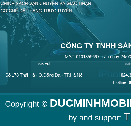
CHÍNH SÁCH VẬN CHUYỂN VÀ GIAO NHẬN
CƠ CHẾ ĐẶT HÀNG TRỰC TUYẾN
CÔNG TY TNHH SẢN
MST: 0101355697, cấp ngày 24/03
ĐỊA CHỈ
ĐI
Số 178 Thái Hà - Q.Đống Đa - TP.Hà Nội
024.
Hotline:
0
DUCMINHMOBI
Copyright ©
T
by and support