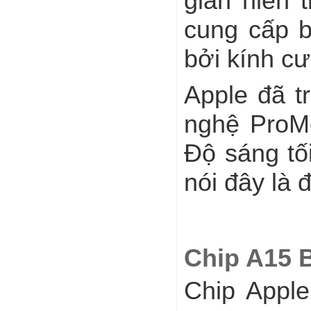
gian hiển 
cung cấp 
bởi kính c
Apple đã t
nghệ ProMo
Độ sáng tố
nói đây là 
Chip A15 
Chip Apple