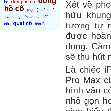
đồng
dong ho co
Xét về pho
ho
|
|
hồ cổ
phụ kiện đồng hồ
|
hữu khung
vật dụng thời bao cấp
đèn
|
|
quạt cổ
tương tự 
dầu
bàn là
|
|
được hoàn 
dụng. Cầm 
sẽ thu hút 
Là chiếc i
Pro Max cũ
hình vẫn c
nhỏ gọn h