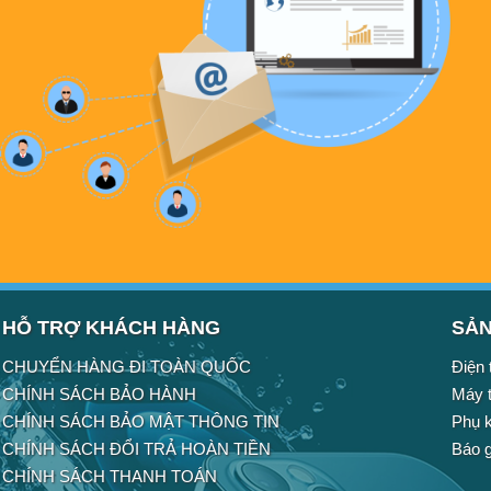
HỖ TRỢ KHÁCH HÀNG
SẢN
CHUYỂN HÀNG ĐI TOÀN QUỐC
Điện 
CHÍNH SÁCH BẢO HÀNH
Máy t
CHÍNH SÁCH BẢO MẬT THÔNG TIN
Phụ k
CHÍNH SÁCH ĐỔI TRẢ HOÀN TIỀN
Báo g
CHÍNH SÁCH THANH TOÁN