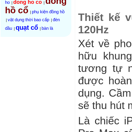
đồng
dong ho co
ho
|
|
hồ cổ
phụ kiện đồng hồ
|
Thiết kế 
vật dụng thời bao cấp
đèn
|
|
120Hz
quạt cổ
dầu
bàn là
|
|
Xét về pho
hữu khung
tương tự 
được hoàn 
dụng. Cầm 
sẽ thu hút 
Là chiếc i