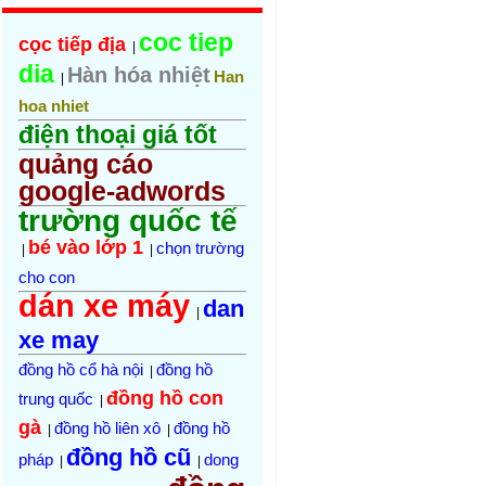
coc tiep
cọc tiếp địa
|
dia
Hàn hóa nhiệt
Han
|
hoa nhiet
điện thoại giá tốt
quảng cáo
google-adwords
trường quốc tế
bé vào lớp 1
chọn trường
|
|
cho con
dán xe máy
dan
|
xe may
đồng hồ cổ hà nội
đồng hồ
|
đồng hồ con
trung quốc
|
gà
đồng hồ liên xô
đồng hồ
|
|
đồng hồ cũ
pháp
dong
|
|