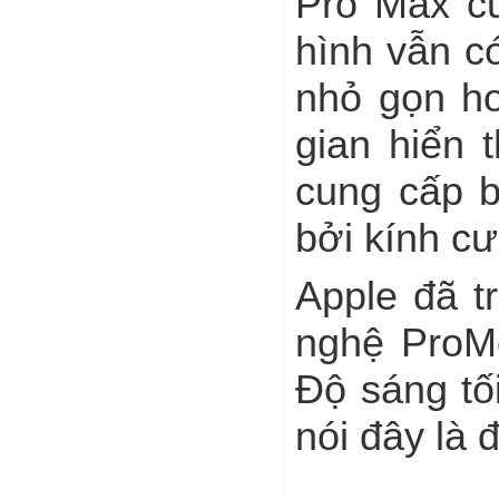
Pro Max cũ
hình vẫn c
nhỏ gọn h
gian hiển 
cung cấp 
bởi kính c
Apple đã t
nghệ ProMo
Độ sáng tố
nói đây là 