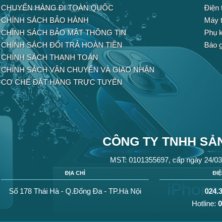
CHUYỂN HÀNG ĐI TOÀN QUỐC
Điện 
CHÍNH SÁCH BẢO HÀNH
Máy t
CHÍNH SÁCH BẢO MẬT THÔNG TIN
Phụ k
CHÍNH SÁCH ĐỔI TRẢ HOÀN TIỀN
Báo g
CHÍNH SÁCH THANH TOÁN
CHÍNH SÁCH VẬN CHUYỂN VÀ GIAO NHẬN
CƠ CHẾ ĐẶT HÀNG TRỰC TUYẾN
CÔNG TY TNHH SẢN
MST: 0101355697, cấp ngày 24/03
ĐỊA CHỈ
ĐI
Số 178 Thái Hà - Q.Đống Đa - TP.Hà Nội
024.
Hotline:
0