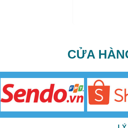
CỬA HÀN
LÝ