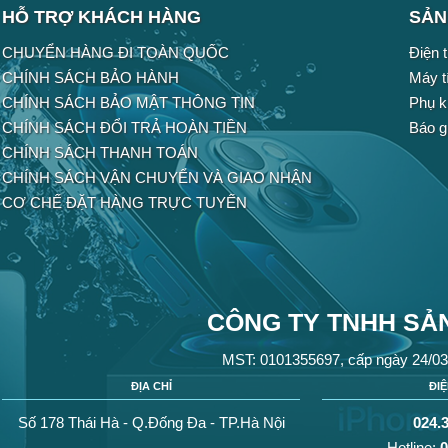
HỖ TRỢ KHÁCH HÀNG
SẢN
CHUYỂN HÀNG ĐI TOÀN QUỐC
Điện t
CHÍNH SÁCH BẢO HÀNH
Máy t
CHÍNH SÁCH BẢO MẬT THÔNG TIN
Phụ k
CHÍNH SÁCH ĐỔI TRẢ HOÀN TIỀN
Báo g
CHÍNH SÁCH THANH TOÁN
CHÍNH SÁCH VẬN CHUYỂN VÀ GIAO NHẬN
CƠ CHẾ ĐẶT HÀNG TRỰC TUYẾN
CÔNG TY TNHH SẢN
MST: 0101355697, cấp ngày 24/03
ĐỊA CHỈ
ĐI
Số 178 Thái Hà - Q.Đống Đa - TP.Hà Nội
024.
Hotline:
0