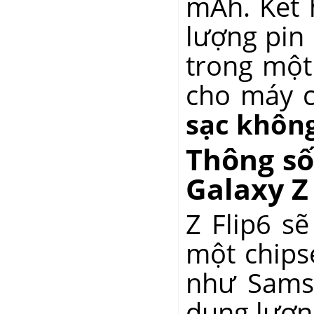
mAh. Kết 
lượng pin
trong một
cho máy 
sạc khôn
Thông số
Galaxy Z 
Z Flip6 s
một chips
như Samsu
dung lượ