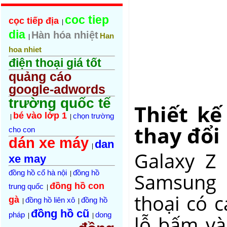
coc tiep
cọc tiếp địa
|
dia
Hàn hóa nhiệt
Han
|
hoa nhiet
điện thoại giá tốt
quảng cáo
google-adwords
trường quốc tế
Thiết kế
bé vào lớp 1
chọn trường
|
|
thay đổi
cho con
dán xe máy
dan
|
Galaxy Z 
xe may
đồng hồ cổ hà nội
đồng hồ
Samsung G
|
đồng hồ con
trung quốc
|
thoại có 
gà
đồng hồ liên xô
đồng hồ
|
|
đồng hồ cũ
pháp
dong
lỗ bấm và
|
|