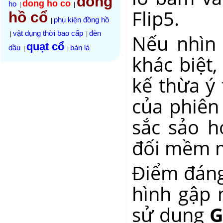
đồng
dong ho co
ho
|
|
Flip5.
hồ cổ
phụ kiện đồng hồ
|
vật dụng thời bao cấp
đèn
Nếu nhìn 
|
|
quạt cổ
dầu
bàn là
|
|
khác biệt,
kế thừa ý
của phiên
sắc sảo h
đối mềm m
Điểm đáng
hình gập 
sử dụng
G