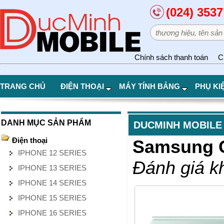
(024) 3537
Chính sách thanh toán
C
TRANG CHỦ
ĐIỆN THOẠI
MÁY TÍNH BẢNG
PHỤ KI
DANH MỤC SẢN PHẨM
DUCMINH MOBILE
Điện thoại
Samsung G
IPHONE 12 SERIES
Đánh giá k
IPHONE 13 SERIES
IPHONE 14 SERIES
IPHONE 15 SERIES
IPHONE 16 SERIES