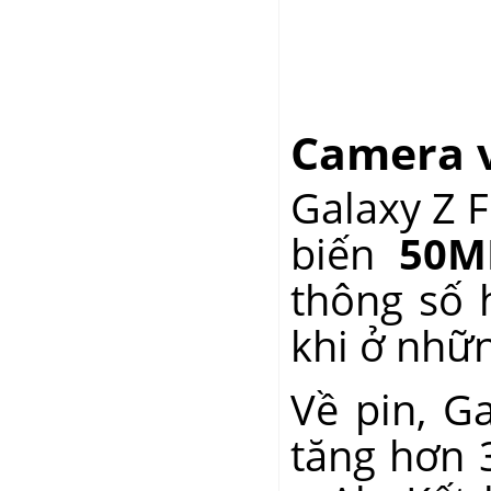
Camera v
Galaxy Z F
biến
50M
thông số 
khi ở nhữn
Về pin, G
tăng hơn 