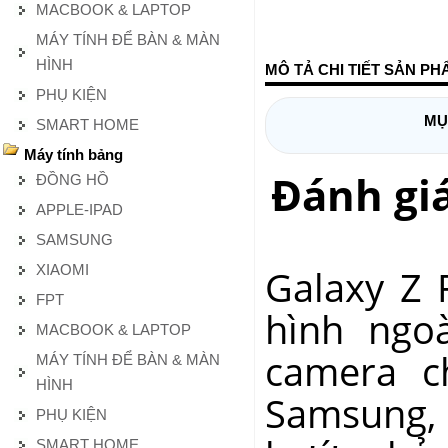
MACBOOK & LAPTOP
MÁY TÍNH ĐỂ BÀN & MÀN
HÌNH
MÔ TẢ CHI TIẾT SẢN PH
PHỤ KIỆN
MỤ
SMART HOME
Máy tính bảng
Đánh gi
ĐỒNG HỒ
APPLE-IPAD
SAMSUNG
XIAOMI
Galaxy Z 
FPT
hình ngo
MACBOOK & LAPTOP
camera c
MÁY TÍNH ĐỂ BÀN & MÀN
HÌNH
Samsung, 
PHỤ KIỆN
SMART HOME