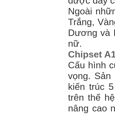
được đây c
Ngoài nhữ
Trắng, Vàn
Dương và H
nữ.
Chipset A1
Cấu hình c
vọng. Sản 
kiến ​​trú
trên thế h
nâng cao n