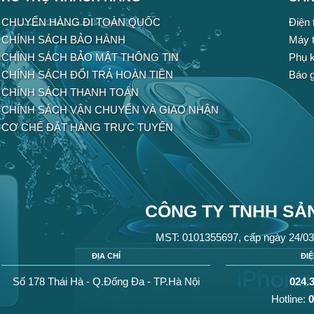
CHUYỂN HÀNG ĐI TOÀN QUỐC
Điện 
CHÍNH SÁCH BẢO HÀNH
Máy t
CHÍNH SÁCH BẢO MẬT THÔNG TIN
Phụ k
CHÍNH SÁCH ĐỔI TRẢ HOÀN TIỀN
Báo g
CHÍNH SÁCH THANH TOÁN
CHÍNH SÁCH VẬN CHUYỂN VÀ GIAO NHẬN
CƠ CHẾ ĐẶT HÀNG TRỰC TUYẾN
CÔNG TY TNHH SẢN
MST: 0101355697, cấp ngày 24/03
ĐỊA CHỈ
ĐI
Số 178 Thái Hà - Q.Đống Đa - TP.Hà Nội
024.
Hotline:
0