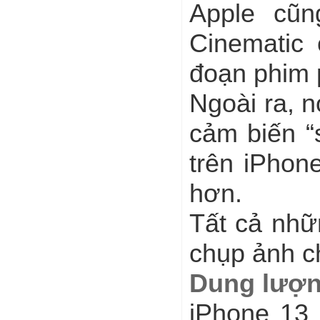
Apple cũn
Cinematic
đoạn phim 
Ngoài ra, 
cảm biến “s
trên iPhon
hơn.
Tất cả nhữ
chụp ảnh 
Dung lượng
iPhone 13 