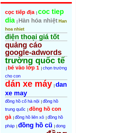
coc tiep
cọc tiếp địa
|
dia
Hàn hóa nhiệt
Han
|
hoa nhiet
điện thoại giá tốt
quảng cáo
google-adwords
trường quốc tế
bé vào lớp 1
chọn trường
|
|
cho con
dán xe máy
dan
|
xe may
đồng hồ cổ hà nội
đồng hồ
|
đồng hồ con
trung quốc
|
gà
đồng hồ liên xô
đồng hồ
|
|
đồng hồ cũ
pháp
dong
|
|