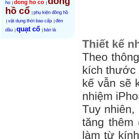
đồng
dong ho co
ho
|
|
hồ cổ
phụ kiện đồng hồ
|
vật dụng thời bao cấp
đèn
|
|
quạt cổ
dầu
bàn là
|
|
Thiết kế n
Theo thông
kích thước 
kế vẫn sẽ k
nhiệm iPho
Tuy nhiên,
tăng thêm 
làm từ kín