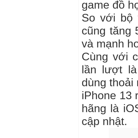
game đồ họ
So với bộ 
cũng tăng 
và mạnh hơ
Cùng với c
lần lượt 
dùng thoải 
iPhone 13 
hãng là iO
cập nhật.