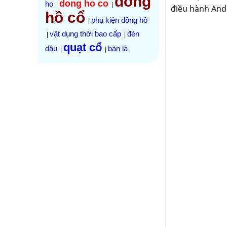
đồng
dong ho co
ho
|
|
điều hành Andr
hồ cổ
phụ kiện đồng hồ
|
vật dụng thời bao cấp
đèn
|
|
quạt cổ
dầu
bàn là
|
|