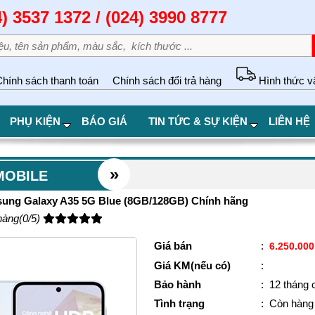
4) 3537 1372 / (024) 3990 8777
hính sách thanh toán
Chính sách đổi trả hàng
Hình thức v
PHỤ KIỆN
BÁO GIÁ
TIN TỨC & SỰ KIỆN
LIÊN HỆ
»
MOBILE
sung Galaxy A35 5G Blue (8GB/128GB) Chính hãng
hàng(0/5)
Giá bán
:
6.250.000
Giá KM(nếu có)
:
Bảo hành
:
12 tháng 
Tình trạng
:
Còn hàng 