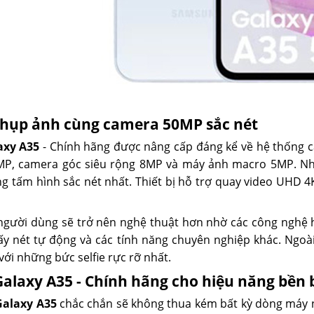
chụp ảnh cùng camera 50MP sắc nét
axy A35
- Chính hãng được nâng cấp đáng kể về hệ thống c
MP, camera góc siêu rộng 8MP và máy ảnh macro 5MP. Nhờ
g tấm hình sắc nét nhất. Thiết bị hỗ trợ quay video UHD 4
người dùng sẽ trở nên nghệ thuật hơn nhờ các công nghệ 
ấy nét tự động và các tính năng chuyên nghiệp khác. Ngo
với những bức selfie rực rỡ nhất.
laxy A35 - Chính hãng cho hiệu năng bền 
Galaxy A35
chắc chắn sẽ không thua kém bất kỳ dòng máy nà