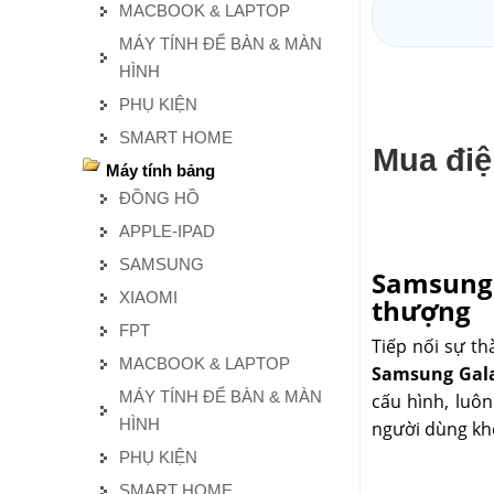
MACBOOK & LAPTOP
MÁY TÍNH ĐỂ BÀN & MÀN
HÌNH
PHỤ KIỆN
SMART HOME
Mua điệ
Máy tính bảng
ĐỒNG HỒ
APPLE-IPAD
SAMSUNG
Samsung 
XIAOMI
thượng
FPT
Tiếp nối sự t
MACBOOK & LAPTOP
Samsung Gal
MÁY TÍNH ĐỂ BÀN & MÀN
cấu hình, luô
HÌNH
người dùng khô
PHỤ KIỆN
SMART HOME