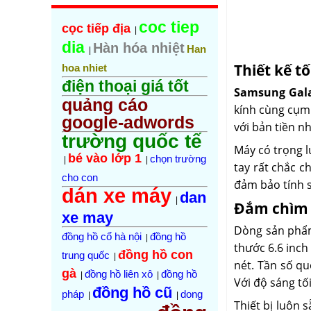
coc tiep
cọc tiếp địa
|
dia
Hàn hóa nhiệt
Han
|
Thiết kế tố
hoa nhiet
điện thoại giá tốt
Samsung Gal
quảng cáo
kính cùng cụm 
google-adwords
với bản tiền n
trường quốc tế
Máy có trọng l
bé vào lớp 1
chọn trường
|
|
tay rất chắc c
cho con
đảm bảo tính 
dán xe máy
dan
|
Đắm chìm 
xe may
Dòng sản phẩ
đồng hồ cổ hà nội
đồng hồ
|
thước 6.6 inch
đồng hồ con
trung quốc
|
nét. Tần số q
gà
đồng hồ liên xô
đồng hồ
|
|
Với độ sáng tố
đồng hồ cũ
pháp
dong
|
|
Thiết bị luôn 