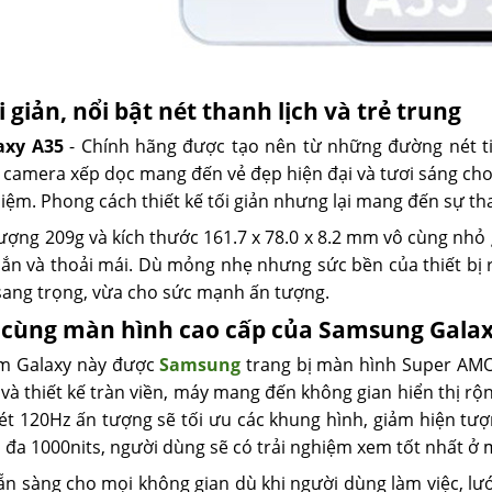
i giản, nổi bật nét thanh lịch và trẻ trung
axy A35
- Chính hãng được tạo nên từ những đường nét t
camera xếp dọc mang đến vẻ đẹp hiện đại và tươi sáng cho
hiệm. Phong cách thiết kế tối giản nhưng lại mang đến sự t
ượng 209g và kích thước 161.7 x 78.0 x 8.2 mm vô cùng nhỏ
hắn và thoải mái. Dù mỏng nhẹ nhưng sức bền của thiết bị
sang trọng, vừa cho sức mạnh ấn tượng.
cùng màn hình cao cấp của Samsung Galaxy
m Galaxy này được
Samsung
trang bị màn hình Super AMOL
 và thiết kế tràn viền, máy mang đến không gian hiển thị rộ
uét 120Hz ấn tượng sẽ tối ưu các khung hình, giảm hiện tư
i đa 1000nits, người dùng sẽ có trải nghiệm xem tốt nhất ở 
sẵn sàng cho mọi không gian dù khi người dùng làm việc, lư