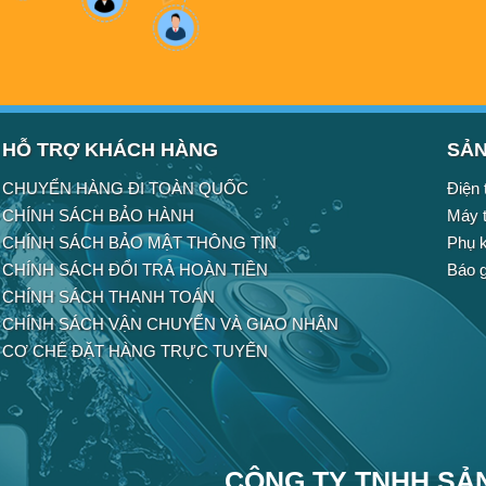
HỖ TRỢ KHÁCH HÀNG
SẢN
CHUYỂN HÀNG ĐI TOÀN QUỐC
Điện 
CHÍNH SÁCH BẢO HÀNH
Máy t
CHÍNH SÁCH BẢO MẬT THÔNG TIN
Phụ k
CHÍNH SÁCH ĐỔI TRẢ HOÀN TIỀN
Báo g
CHÍNH SÁCH THANH TOÁN
CHÍNH SÁCH VẬN CHUYỂN VÀ GIAO NHẬN
CƠ CHẾ ĐẶT HÀNG TRỰC TUYẾN
CÔNG TY TNHH SẢN