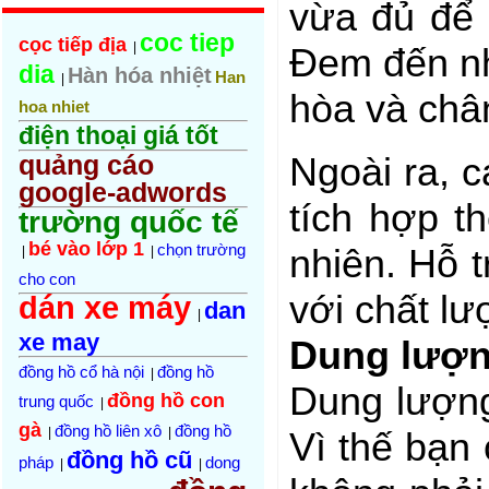
vừa đủ để 
coc tiep
cọc tiếp địa
|
Đem đến nh
dia
Hàn hóa nhiệt
Han
|
hòa và chân
hoa nhiet
điện thoại giá tốt
quảng cáo
Ngoài ra, 
google-adwords
tích hợp t
trường quốc tế
bé vào lớp 1
chọn trường
nhiên. Hỗ t
|
|
cho con
với chất lư
dán xe máy
dan
|
xe may
Dung lượn
đồng hồ cổ hà nội
đồng hồ
|
Dung lượng
đồng hồ con
trung quốc
|
gà
đồng hồ liên xô
đồng hồ
|
|
Vì thế bạn
đồng hồ cũ
pháp
dong
|
|