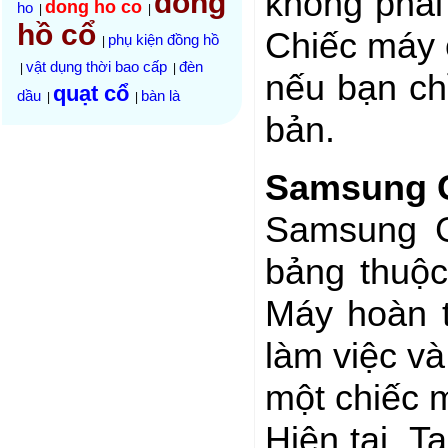
không phải
đồng
dong ho co
ho
|
|
hồ cổ
Chiếc máy 
phụ kiện đồng hồ
|
vật dụng thời bao cấp
đèn
|
|
nếu bạn ch
quạt cổ
dầu
bàn là
|
|
bản.
Samsung G
Samsung G
bảng thuộc
Máy hoàn t
làm việc và 
một chiếc 
Hiện tại, 