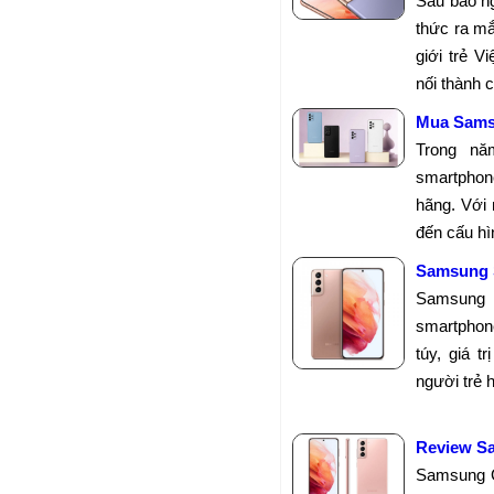
Sau bao n
thức ra m
giới trẻ V
nối thành 
Mua Samsu
Trong nă
smartphon
hãng. Với 
đến cấu hì
Samsung S
Samsung
smartphon
túy, giá t
người trẻ 
Review S
Samsung G