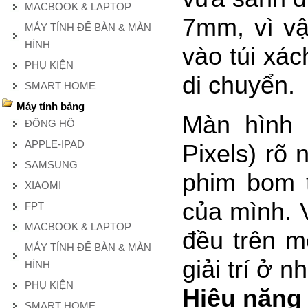
MACBOOK & LAPTOP
7mm, vì vậ
MÁY TÍNH ĐỂ BÀN & MÀN
HÌNH
vào túi xác
PHỤ KIỆN
di chuyển.
SMART HOME
Máy tính bảng
Màn hình 
ĐỒNG HỒ
APPLE-IPAD
Pixels) rõ
SAMSUNG
phim bom t
XIAOMI
của mình. 
FPT
MACBOOK & LAPTOP
đều trên m
MÁY TÍNH ĐỂ BÀN & MÀN
giải trí ở 
HÌNH
PHỤ KIỆN
Hiệu năng
SMART HOME