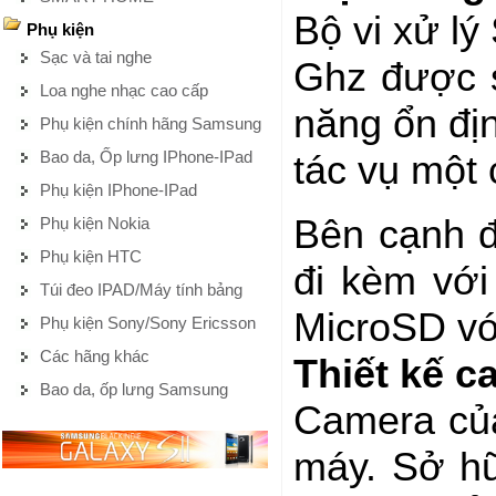
Bộ vi xử lý
Phụ kiện
Sạc và tai nghe
Ghz được s
Loa nghe nhạc cao cấp
năng ổn đị
Phụ kiện chính hãng Samsung
Bao da, Ốp lưng IPhone-IPad
tác vụ một
Phụ kiện IPhone-IPad
Bên cạnh đ
Phụ kiện Nokia
Phụ kiện HTC
đi kèm với
Túi đeo IPAD/Máy tính bảng
MicroSD với
Phụ kiện Sony/Sony Ericsson
Các hãng khác
Thiết kế c
Bao da, ốp lưng Samsung
Camera của
máy. Sở hữ