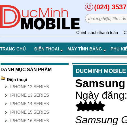
(024) 3537
Chính sách thanh toán
C
TRANG CHỦ
ĐIỆN THOẠI
MÁY TÍNH BẢNG
PHỤ KI
DANH MỤC SẢN PHẨM
DUCMINH MOBILE
Điện thoại
Samsung 
IPHONE 12 SERIES
Ngày đăng
IPHONE 13 SERIES
IPHONE 14 SERIES
IPHONE 15 SERIES
Samsung Ga
IPHONE 16 SERIES