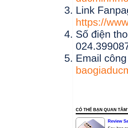
Link Fanpa
https://ww
Số điện tho
024.39908
Email công 
baogiaduc
CÓ THỂ BẠN QUAN TÂM
Review S