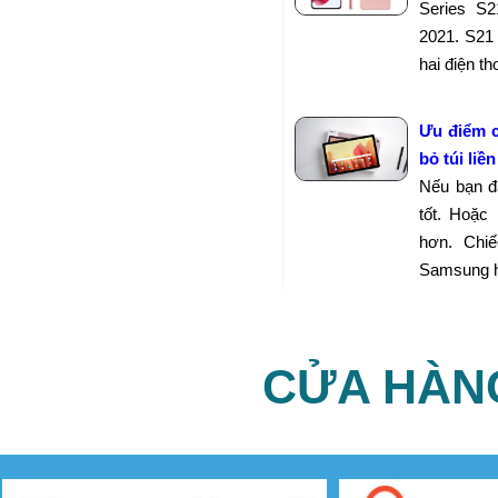
Series S
2021. S21
hai điện th
Ưu điểm 
bỏ túi liền
Nếu bạn đ
tốt. Hoặc
hơn. Chi
Samsung ho
CỬA HÀN