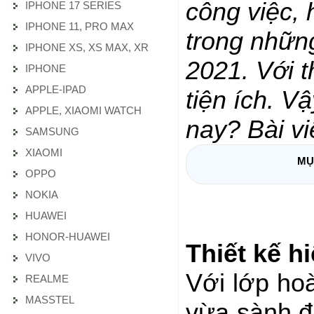
công việc, 
IPHONE 17 SERIES
IPHONE 11, PRO MAX
trong nhữn
IPHONE XS, XS MAX, XR
2021. Với t
IPHONE
APPLE-IPAD
tiện ích. 
APPLE, XIAOMI WATCH
nay? Bài vi
SAMSUNG
XIAOMI
MỤ
OPPO
NOKIA
HUAWEI
HONOR-HUAWEI
Thiết kế hi
VIVO
Với lớp hoà
REALME
MASSTEL
vừa sành đi