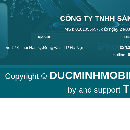
CÔNG TY TNHH SẢN
MST: 0101355697, cấp ngày 24/03
ĐỊA CHỈ
ĐI
Số 178 Thái Hà - Q.Đống Đa - TP.Hà Nội
024.
Hotline:
0
DUCMINHMOBI
Copyright ©
T
by and support