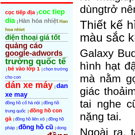
dùngtrở nên
coc tiep
cọc tiếp địa
|
dia
Hàn hóa nhiệt
Thiết kế h
Han
|
hoa nhiet
màu sắc k
điện thoại giá tốt
quảng cáo
Galaxy Buds
google-adwords
trường quốc tế
hình hạt đ
bé vào lớp 1
chọn trường
|
|
mà nằm gọ
cho con
dán xe máy
dan
|
giác thoải
xe may
tai nghe 
đồng hồ cổ hà nội
đồng hồ
|
đồng hồ con
trung quốc
|
nặng tai.
gà
đồng hồ liên xô
đồng hồ
|
|
đồng hồ cũ
pháp
dong
Ngoài ra, 
|
|