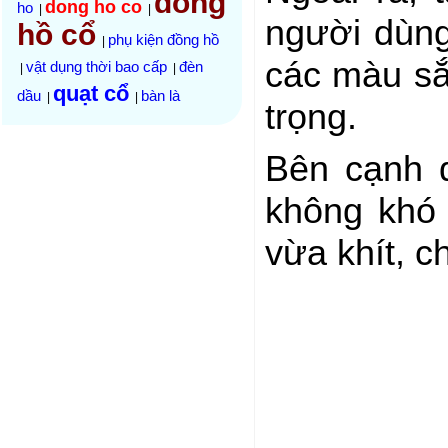
đồng
dong ho co
ho
|
|
người dùng
hồ cổ
phụ kiện đồng hồ
|
các màu sắ
vật dụng thời bao cấp
đèn
|
|
quạt cổ
dầu
bàn là
|
|
trọng.
Bên cạnh đ
không khó 
vừa khít, c