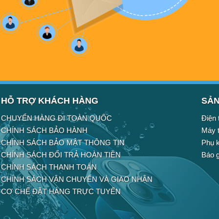
HỖ TRỢ KHÁCH HÀNG
SẢN
CHUYỂN HÀNG ĐI TOÀN QUỐC
Điện 
CHÍNH SÁCH BẢO HÀNH
Máy t
CHÍNH SÁCH BẢO MẬT THÔNG TIN
Phụ k
CHÍNH SÁCH ĐỔI TRẢ HOÀN TIỀN
Báo g
CHÍNH SÁCH THANH TOÁN
CHÍNH SÁCH VẬN CHUYỂN VÀ GIAO NHẬN
CƠ CHẾ ĐẶT HÀNG TRỰC TUYẾN