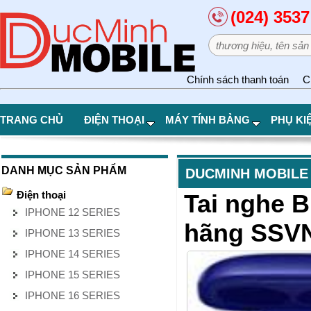
(024) 3537
Chính sách thanh toán
C
TRANG CHỦ
ĐIỆN THOẠI
MÁY TÍNH BẢNG
PHỤ KI
DANH MỤC SẢN PHẨM
DUCMINH MOBILE
Điện thoại
Tai nghe 
IPHONE 12 SERIES
hãng SSVN
IPHONE 13 SERIES
IPHONE 14 SERIES
IPHONE 15 SERIES
IPHONE 16 SERIES