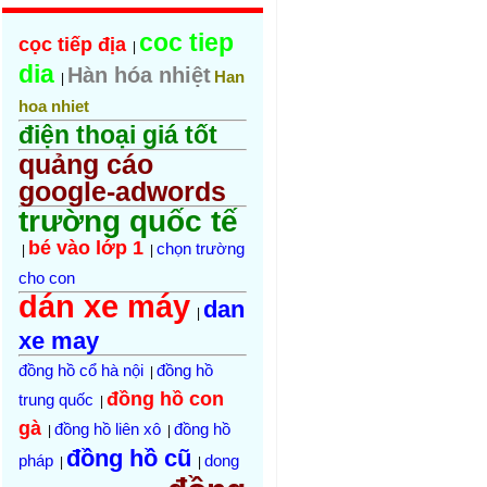
coc tiep
cọc tiếp địa
|
dia
Hàn hóa nhiệt
Han
|
hoa nhiet
điện thoại giá tốt
quảng cáo
google-adwords
trường quốc tế
bé vào lớp 1
chọn trường
|
|
cho con
dán xe máy
dan
|
xe may
đồng hồ cổ hà nội
đồng hồ
|
đồng hồ con
trung quốc
|
gà
đồng hồ liên xô
đồng hồ
|
|
đồng hồ cũ
pháp
dong
|
|