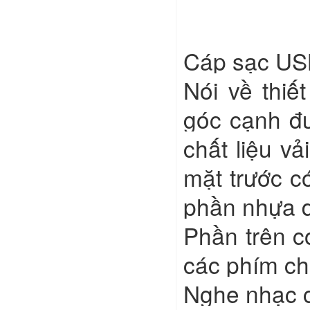
Cáp sạc USB
Nói về thiế
góc cạnh đư
chất liệu vả
mặt trước có
phần nhựa d
Phần trên c
các phím ch
Nghe nhạc có