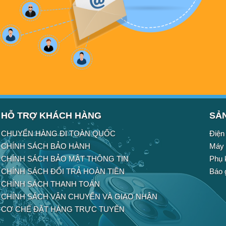
HỖ TRỢ KHÁCH HÀNG
SẢ
CHUYỂN HÀNG ĐI TOÀN QUỐC
Điện 
CHÍNH SÁCH BẢO HÀNH
Máy 
CHÍNH SÁCH BẢO MẬT THÔNG TIN
Phụ 
CHÍNH SÁCH ĐỔI TRẢ HOÀN TIỀN
Báo 
CHÍNH SÁCH THANH TOÁN
CHÍNH SÁCH VẬN CHUYỂN VÀ GIAO NHẬN
CƠ CHẾ ĐẶT HÀNG TRỰC TUYẾN