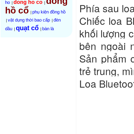
đồng
dong ho co
ho
|
|
Phía sau lo
hồ cổ
phụ kiện đồng hồ
|
Chiếc loa B
vật dụng thời bao cấp
đèn
|
|
quạt cổ
khối lượng c
dầu
bàn là
|
|
bên ngoài n
Sản phẩm c
trẻ trung, m
Loa Blueto