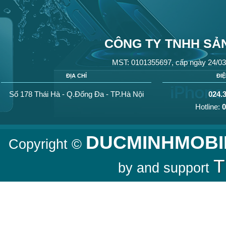
CÔNG TY TNHH SẢN
MST: 0101355697, cấp ngày 24/03
ĐỊA CHỈ
ĐI
Số 178 Thái Hà - Q.Đống Đa - TP.Hà Nội
024.
Hotline:
0
DUCMINHMOBI
Copyright ©
T
by and support