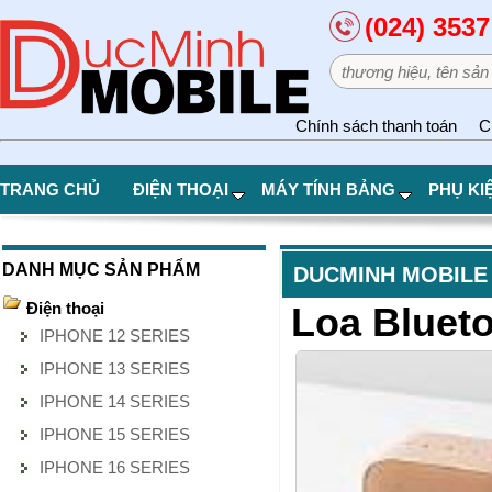
(024) 3537
Chính sách thanh toán
C
TRANG CHỦ
ĐIỆN THOẠI
MÁY TÍNH BẢNG
PHỤ KI
DANH MỤC SẢN PHẨM
DUCMINH MOBILE
Điện thoại
Loa Bluet
IPHONE 12 SERIES
IPHONE 13 SERIES
IPHONE 14 SERIES
IPHONE 15 SERIES
IPHONE 16 SERIES