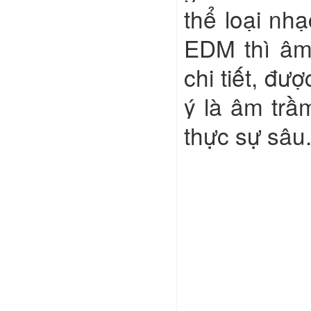
thể loại nh
EDM thì âm
chi tiết, đư
ý là âm trầ
thực sự sâu