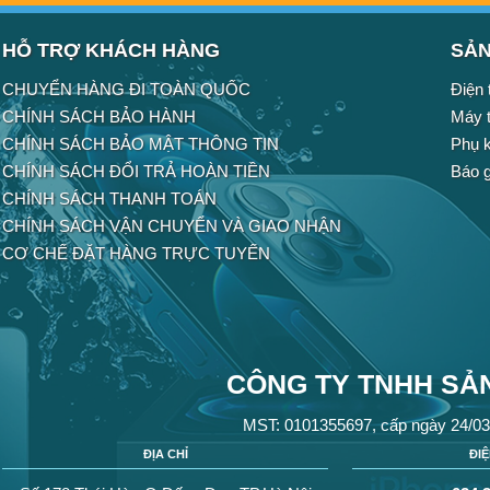
HỖ TRỢ KHÁCH HÀNG
SẢN
CHUYỂN HÀNG ĐI TOÀN QUỐC
Điện 
CHÍNH SÁCH BẢO HÀNH
Máy t
CHÍNH SÁCH BẢO MẬT THÔNG TIN
Phụ k
CHÍNH SÁCH ĐỔI TRẢ HOÀN TIỀN
Báo g
CHÍNH SÁCH THANH TOÁN
CHÍNH SÁCH VẬN CHUYỂN VÀ GIAO NHẬN
CƠ CHẾ ĐẶT HÀNG TRỰC TUYẾN
CÔNG TY TNHH SẢN
MST: 0101355697, cấp ngày 24/03
ĐỊA CHỈ
ĐI