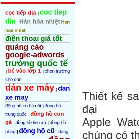
coc tiep
cọc tiếp địa
|
dia
Hàn hóa nhiệt
Han
|
hoa nhiet
điện thoại giá tốt
quảng cáo
google-adwords
trường quốc tế
bé vào lớp 1
chọn trường
|
|
cho con
dán xe máy
dan
|
Thiết kế s
xe may
đại
đồng hồ cổ hà nội
đồng hồ
|
đồng hồ con
trung quốc
|
Apple Wat
gà
đồng hồ liên xô
đồng hồ
|
|
đồng hồ cũ
pháp
dong
chúng có t
|
|