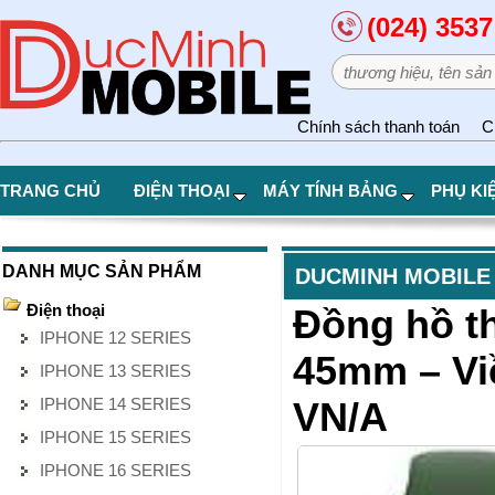
(024) 3537
Chính sách thanh toán
C
TRANG CHỦ
ĐIỆN THOẠI
MÁY TÍNH BẢNG
PHỤ KI
DANH MỤC SẢN PHẨM
DUCMINH MOBILE
Điện thoại
Đồng hồ t
IPHONE 12 SERIES
45mm – Vi
IPHONE 13 SERIES
IPHONE 14 SERIES
VN/A
IPHONE 15 SERIES
IPHONE 16 SERIES