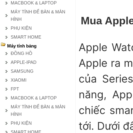
MACBOOK & LAPTOP
MÁY TÍNH ĐỂ BÀN & MÀN
Mua Apple 
HÌNH
PHỤ KIỆN
SMART HOME
Apple Watc
Máy tính bảng
ĐỒNG HỒ
Apple ra m
APPLE-IPAD
SAMSUNG
của Series 
XIAOMI
FPT
năng, Appl
MACBOOK & LAPTOP
chiếc smar
MÁY TÍNH ĐỂ BÀN & MÀN
HÌNH
tới. Dưới 
PHỤ KIỆN
SMART HOME