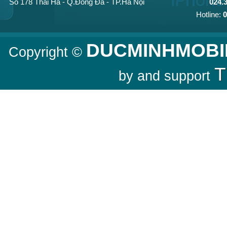
Số 178 Thái Hà - Q.Đống Đa - TP.Hà Nội
024.
Hotline:
0
DUCMINHMOBI
Copyright ©
T
by and support