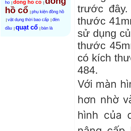
đồng
dong ho co
ho
|
|
trước đây
hồ cổ
phụ kiện đồng hồ
|
thước 41mm
vật dụng thời bao cấp
đèn
|
|
quạt cổ
dầu
bàn là
|
|
sử dụng củ
thước 45mm
có kích thư
484.
Với màn hì
hơn nhờ v
hình của 
nâng cấp h